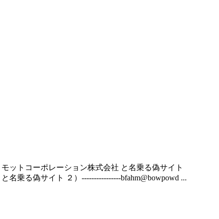
 けしょうすい ） プロモットコーポレーション株式会社 と名乗る偽サイト
と名乗る偽サイト ２）----------------bfahm@bowpowd ...