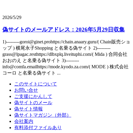
2026/5/29
偽サイトのメールアドレス：2026年5月29日収集
1)---------goroi@ginet.prohttps://chain.anaary.guru/( Chain販売ショ
ップ ) 横尾永子Shopping と名乗る偽サイト 2)---------
grass@lpagac.resthttps://dlbxplq.liveituphi.com/( Mida ) 合同会社
おおのえ と名乗る偽サイト 3)---------
info@comfa.emailhttps://mode.kyodo.za.com/( MODE ) 株式会社
コーロ と名乗る偽サイト ...
このサイトについて
お問い合せ
ご支援にかんして
偽サイトのメール
偽サイト情報
偽サイトマガジン（外部）
会社案内
有料添付ファイルあり