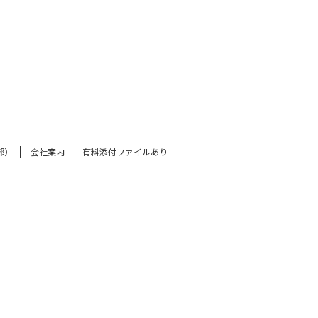
部）
会社案内
有料添付ファイルあり