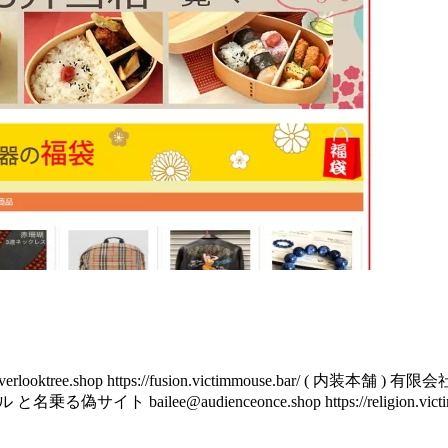
e.shop https://fusion.victimmouse.bar/ ( 内装本舗 ) 有
乗る偽サイト bailee@audienceonce.shop https://religion.victimmo