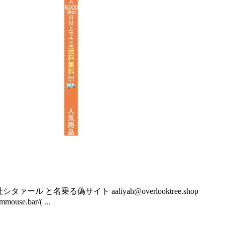
限会社シタァール と名乗る偽サイト aaliyah@overlooktree.shop
use.bar/( ...