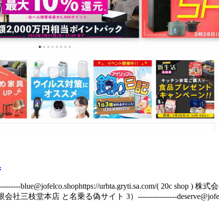
集
e@jofelco.shophttps://urbta.gryti.sa.com/( 20c shop 
gover ) 有限会社三枝堂本店 と名乗る偽サイト 3）----------------deserve@jofelc