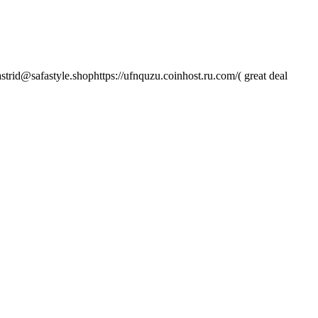
afastyle.shophttps://ufnquzu.coinhost.ru.com/( great deal