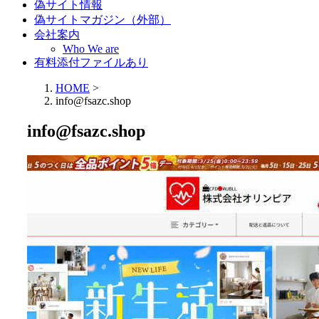
偽サイト情報
偽サイトマガジン（外部）
会社案内
Who We are
有料添付ファイルあり
HOME
>
info@fsazc.shop
info@fsazc.shop