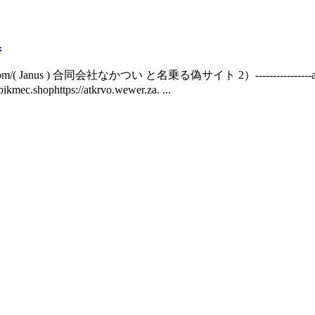
集
.ru.com/( Janus ) 合同会社なかつい と名乗る偽サイト 2）----------------astrid@s
hophttps://atkrvo.wewer.za. ...