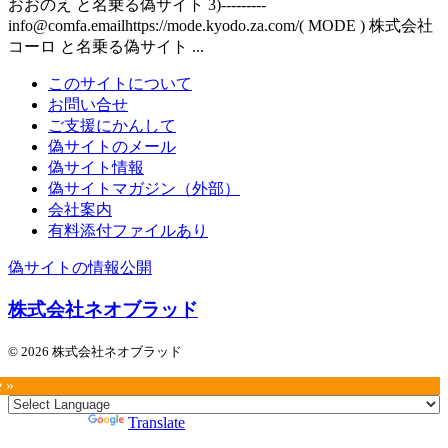
おおのえ と名乗る偽サイト 3)---------
info@comfa.emailhttps://mode.kyodo.za.com/( MODE ) 株式会社
コーロ と名乗る偽サイト ...
このサイトについて
お問い合せ
ご支援にかんして
偽サイトのメール
偽サイト情報
偽サイトマガジン（外部）
会社案内
有料添付ファイルあり
偽サイトの情報公開
株式会社ネオブラッド
© 2026 株式会社ネオブラッド
e »
Powered by
Translate