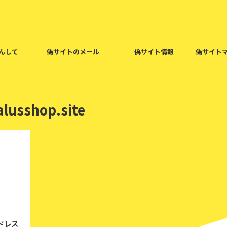
んして
偽サイトのメール
偽サイト情報
偽サイト
e
lusshop.site
019/2/19
ドレス