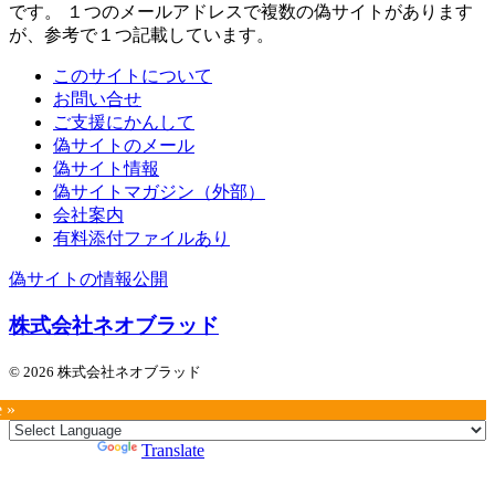
です。 １つのメールアドレスで複数の偽サイトがあります
が、参考で１つ記載しています。
このサイトについて
お問い合せ
ご支援にかんして
偽サイトのメール
偽サイト情報
偽サイトマガジン（外部）
会社案内
有料添付ファイルあり
偽サイトの情報公開
株式会社ネオブラッド
© 2026 株式会社ネオブラッド
e »
Powered by
Translate