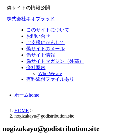
偽サイトの情報公開
株式会社ネオブラッド
このサイトについて
お問い合せ
ご支援にかんして
偽サイトのメール
偽サイト情報
偽サイトマガジン（外部）
会社案内
Who We are
有料添付ファイルあり
ホーム
home
HOME
>
nogizakayu@godistribution.site
nogizakayu@godistribution.site