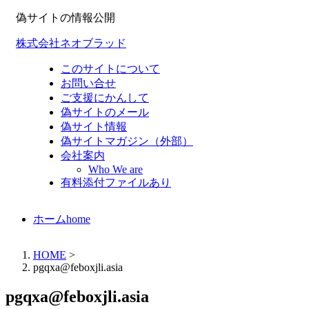
偽サイトの情報公開
株式会社ネオブラッド
このサイトについて
お問い合せ
ご支援にかんして
偽サイトのメール
偽サイト情報
偽サイトマガジン（外部）
会社案内
Who We are
有料添付ファイルあり
ホーム
home
HOME
>
pgqxa@feboxjli.asia
pgqxa@feboxjli.asia