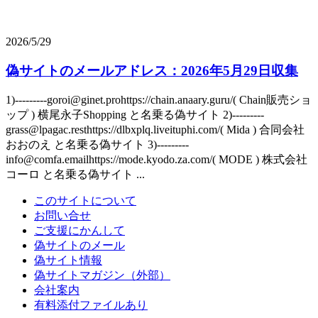
2026/5/29
偽サイトのメールアドレス：2026年5月29日収集
1)---------goroi@ginet.prohttps://chain.anaary.guru/( Chain販売ショ
ップ ) 横尾永子Shopping と名乗る偽サイト 2)---------
grass@lpagac.resthttps://dlbxplq.liveituphi.com/( Mida ) 合同会社
おおのえ と名乗る偽サイト 3)---------
info@comfa.emailhttps://mode.kyodo.za.com/( MODE ) 株式会社
コーロ と名乗る偽サイト ...
このサイトについて
お問い合せ
ご支援にかんして
偽サイトのメール
偽サイト情報
偽サイトマガジン（外部）
会社案内
有料添付ファイルあり