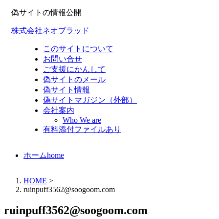
偽サイトの情報公開
株式会社ネオブラッド
このサイトについて
お問い合せ
ご支援にかんして
偽サイトのメール
偽サイト情報
偽サイトマガジン（外部）
会社案内
Who We are
有料添付ファイルあり
ホーム
home
HOME
>
ruinpuff3562@soogoom.com
ruinpuff3562@soogoom.com