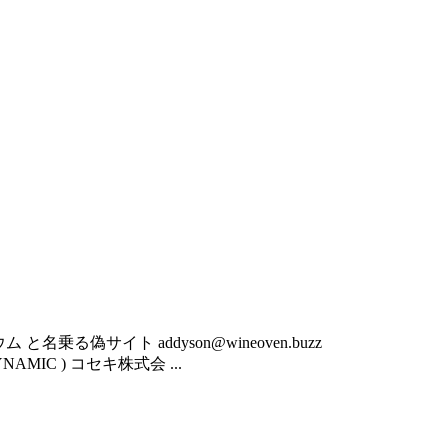
トリウム と名乗る偽サイト addyson@wineoven.buzz
/( DYNAMIC ) コセキ株式会 ...