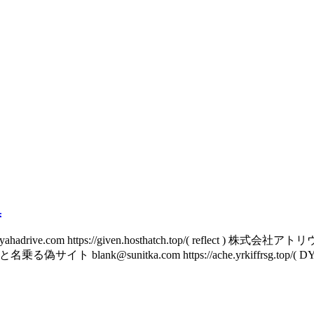
集
com https://given.hosthatch.top/( reflect ) 株式会社ア
会社 と名乗る偽サイト blank@sunitka.com https://ache.yrkiffrsg.top