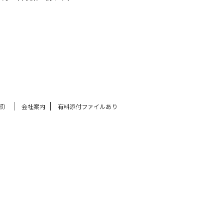
部）
会社案内
有料添付ファイルあり