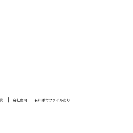
部）
会社案内
有料添付ファイルあり