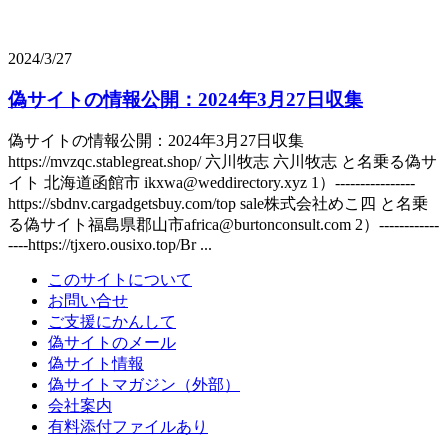
2024/3/27
偽サイトの情報公開：2024年3月27日収集
偽サイトの情報公開：2024年3月27日収集
https://mvzqc.stablegreat.shop/ 六川牧志 六川牧志 と名乗る偽サ
イト 北海道函館市 ikxwa@weddirectory.xyz 1）----------------
https://sbdnv.cargadgetsbuy.com/top sale株式会社めこ四 と名乗
る偽サイト福島県郡山市africa@burtonconsult.com 2）------------
----https://tjxero.ousixo.top/Br ...
このサイトについて
お問い合せ
ご支援にかんして
偽サイトのメール
偽サイト情報
偽サイトマガジン（外部）
会社案内
有料添付ファイルあり