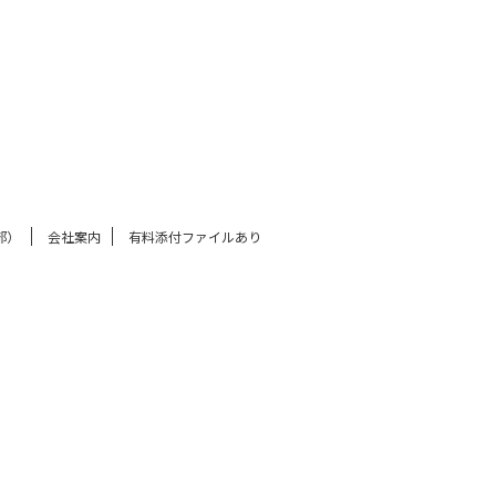
部）
会社案内
有料添付ファイルあり