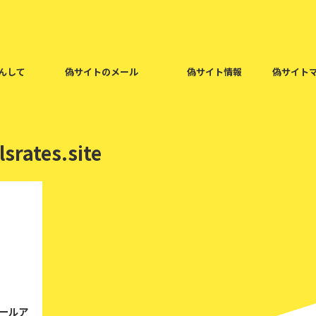
んして
偽サイトのメール
偽サイト情報
偽サイト
srates.site
2020/2/1
メールア