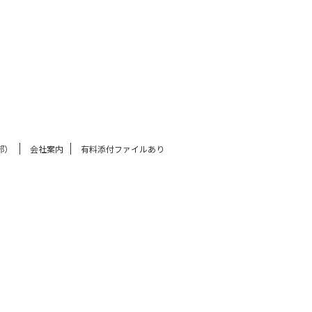
部）
会社案内
有料添付ファイルあり