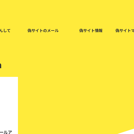
んして
偽サイトのメール
偽サイト情報
偽サイト
m
021/3/29
メールア