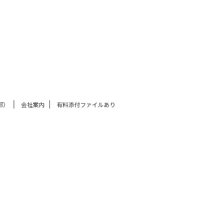
部）
会社案内
有料添付ファイルあり