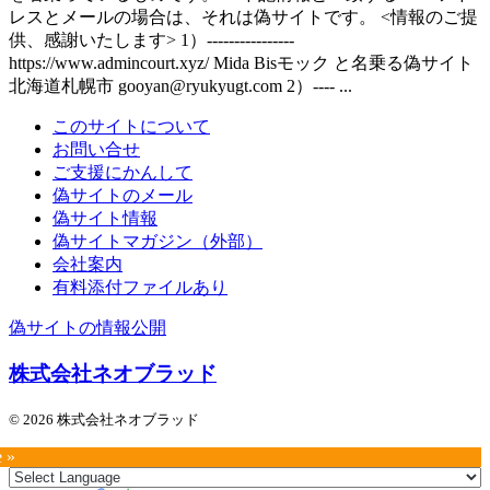
レスとメールの場合は、それは偽サイトです。 <情報のご提
供、感謝いたします> 1）----------------
https://www.admincourt.xyz/ Mida Bisモック と名乗る偽サイト
北海道札幌市 gooyan@ryukyugt.com 2）---- ...
このサイトについて
お問い合せ
ご支援にかんして
偽サイトのメール
偽サイト情報
偽サイトマガジン（外部）
会社案内
有料添付ファイルあり
偽サイトの情報公開
株式会社ネオブラッド
© 2026 株式会社ネオブラッド
e »