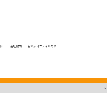
部）
会社案内
有料添付ファイルあり