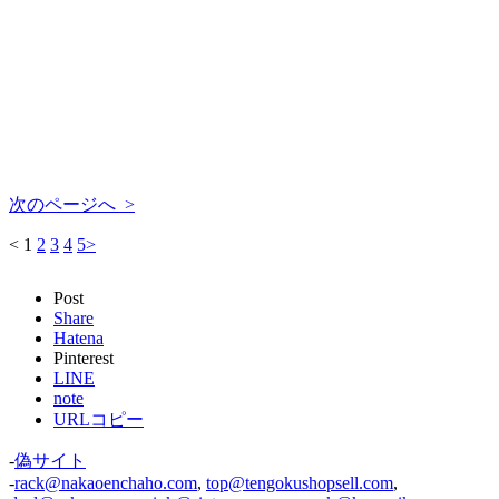
次のページへ >
<
1
2
3
4
5
>
Post
Share
Hatena
Pinterest
LINE
note
URLコピー
-
偽サイト
-
rack@nakaoenchaho.com
,
top@tengokushopsell.com
,