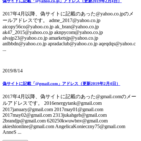
偽サイトに記載「@yahoo.co.jp」アドレス（更新2019年2月4日）
2017年4月以降、偽サイトに記載のあった@yahoo.co.jpのメ
ールアドレスです。 adme_2017@yahoo.co.jp
aicopy56co@yahoo.co.jp ak_bran@yahoo.co.jp
ak47_2015@yahoo.co.jp aknpycom@yahoo.co.jp
alvajp23@yahoo.co.jp amarketsjp@yahoo.co.jp
anlbbdn@yahoo.co.jp apradaclub@yahoo.co.jp aqeqdqs@yahoo.c
...
2019/8/14
偽サイトに記載「@gmail.com」アドレス（更新2019年2月4日）
2017年4月以降、偽サイトに記載のあった@gmail.comのメー
ルアドレスです。 2016energytank@gmail.com
2017january@gmail.com 2017may01@gmail.com
2017may02@gmail.com 2313jukahgeb@gmail.com
2brandjp@gmail.com 620250kwuwbnv@gmail.com
akieshionline@gmail.com AngelicaKonieczny75@gmail.com
AnneS ...