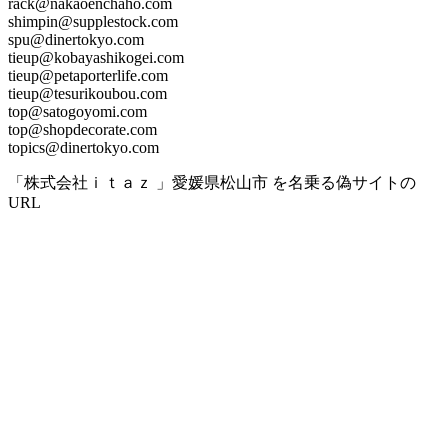
rack@nakaoenchaho.com
shimpin@supplestock.com
spu@dinertokyo.com
tieup@kobayashikogei.com
tieup@petaporterlife.com
tieup@tesurikoubou.com
top@satogoyomi.com
top@shopdecorate.com
topics@dinertokyo.com
「株式会社ｉｔａｚ 」愛媛県松山市 を名乗る偽サイトの
URL