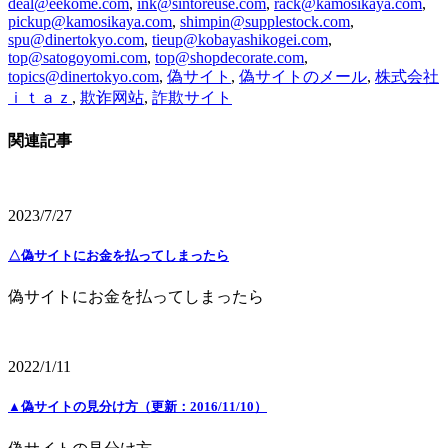
deal@eekome.com
,
ink@sintoreuse.com
,
rack@kamosikaya.com
,
pickup@kamosikaya.com
,
shimpin@supplestock.com
,
spu@dinertokyo.com
,
tieup@kobayashikogei.com
,
top@satogoyomi.com
,
top@shopdecorate.com
,
topics@dinertokyo.com
,
偽サイト
,
偽サイトのメール
,
株式会社
ｉｔａｚ
,
欺诈网站
,
詐欺サイト
関連記事
2023/7/27
△偽サイトにお金を払ってしまったら
偽サイトにお金を払ってしまったら
2022/1/11
▲偽サイトの見分け方（更新：2016/11/10）