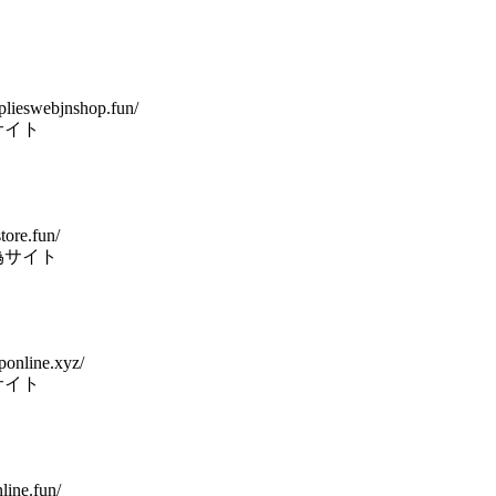
pplieswebjnshop.fun/
サイト
tore.fun/
偽サイト
ponline.xyz/
サイト
line.fun/