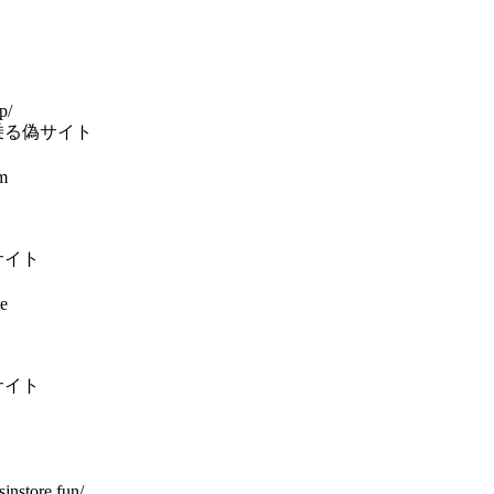
p/
乗る偽サイト
m
サイト
e
サイト
sjnstore.fun/