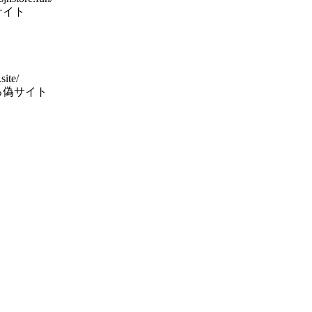
サイト
site/
る偽サイト