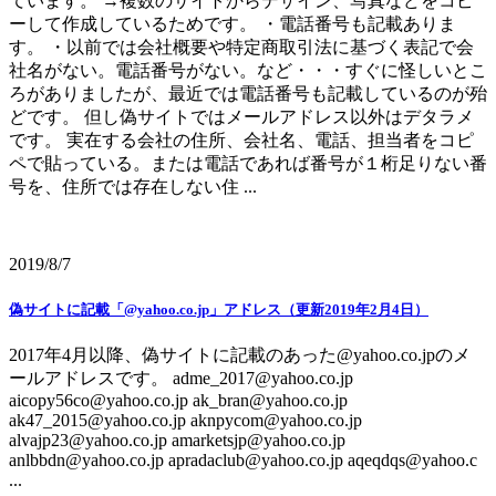
ています。 →複数のサイトからデザイン、写真などをコピ
ーして作成しているためです。 ・電話番号も記載ありま
す。 ・以前では会社概要や特定商取引法に基づく表記で会
社名がない。電話番号がない。など・・・すぐに怪しいとこ
ろがありましたが、最近では電話番号も記載しているのが殆
どです。 但し偽サイトではメールアドレス以外はデタラメ
です。 実在する会社の住所、会社名、電話、担当者をコピ
ペで貼っている。または電話であれば番号が１桁足りない番
号を、住所では存在しない住 ...
2019/8/7
偽サイトに記載「@yahoo.co.jp」アドレス（更新2019年2月4日）
2017年4月以降、偽サイトに記載のあった@yahoo.co.jpのメ
ールアドレスです。 adme_2017@yahoo.co.jp
aicopy56co@yahoo.co.jp ak_bran@yahoo.co.jp
ak47_2015@yahoo.co.jp aknpycom@yahoo.co.jp
alvajp23@yahoo.co.jp amarketsjp@yahoo.co.jp
anlbbdn@yahoo.co.jp apradaclub@yahoo.co.jp aqeqdqs@yahoo.c
...