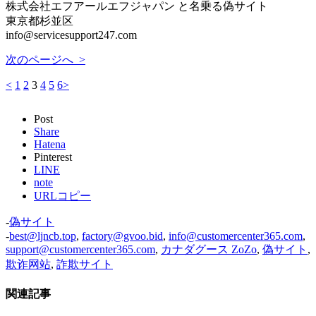
株式会社エフアールエフジャパン と名乗る偽サイト
東京都杉並区
info@servicesupport247.com
次のページへ >
<
1
2
3
4
5
6
>
Post
Share
Hatena
Pinterest
LINE
note
URLコピー
-
偽サイト
-
best@ljncb.top
,
factory@gvoo.bid
,
info@customercenter365.com
,
support@customercenter365.com
,
カナダグース ZoZo
,
偽サイト
,
欺诈网站
,
詐欺サイト
関連記事