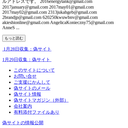
ルアドレスです。 2016energytank@gmail.com
2017january@gmail.com 2017may01@gmail.com
2017may02@gmail.com 2313jukahgeb@gmail.com
2brandjp@gmail.com 620250kwuwbnv@gmail.com
akieshionline@gmail.com AngelicaKonieczny75@gmail.com
AnneS ...
もっと読む
1月28日収集：偽サイト
1月29日収集：偽サイト
このサイトについて
お問い合せ
ご支援にかんして
偽サイトのメール
偽サイト情報
偽サイトマガジン（外部）
会社案内
有料添付ファイルあり
偽サイトの情報公開