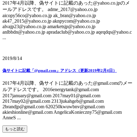
2017年4月以降、偽サイトに記載のあった@yahoo.co.jpのメ
ールアドレスです。 adme_2017@yahoo.co.jp
aicopy56co@yahoo.co.jp ak_bran@yahoo.co.jp
ak47_2015@yahoo.co.jp aknpycom@yahoo.co.jp
alvajp23@yahoo.co.jp amarketsjp@yahoo.co.jp
anlbbdn@yahoo.co.jp apradaclub@yahoo.co.jp aqeqdqs@yahoo.c
...
2019/8/14
偽サイトに記載「@gmail.com」アドレス（更新2019年2月4日）
2017年4月以降、偽サイトに記載のあった@gmail.comのメー
ルアドレスです。 2016energytank@gmail.com
2017january@gmail.com 2017may01@gmail.com
2017may02@gmail.com 2313jukahgeb@gmail.com
2brandjp@gmail.com 620250kwuwbnv@gmail.com
akieshionline@gmail.com AngelicaKonieczny75@gmail.com
AnneS ...
もっと読む