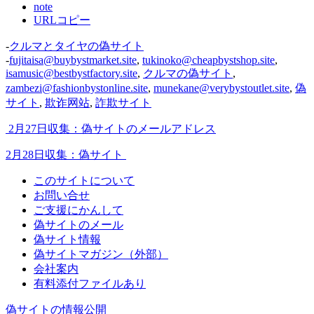
note
URLコピー
-
クルマとタイヤの偽サイト
-
fujitaisa@buybystmarket.site
,
tukinoko@cheapbystshop.site
,
isamusic@bestbystfactory.site
,
クルマの偽サイト
,
zambezi@fashionbystonline.site
,
munekane@verybystoutlet.site
,
偽
サイト
,
欺诈网站
,
詐欺サイト
2月27日収集：偽サイトのメールアドレス
2月28日収集：偽サイト
このサイトについて
お問い合せ
ご支援にかんして
偽サイトのメール
偽サイト情報
偽サイトマガジン（外部）
会社案内
有料添付ファイルあり
偽サイトの情報公開