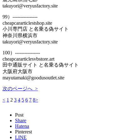
takuyori@veryusfactory.site
99）----------------
cheapcararticlestshop.site
小川専門店 と名乗る偽サイト
神奈川県横浜市
takuyori@veryusfactory.site
100）----------------
cheapcararticlesvbstore.art
田中通販サイト と名乗る偽サイト
大阪府大阪市
mayutamaki@goodusoutlet.site
次のページへ >
<
1
2
3
4
5
6
7
8
>
Post
Share
Hatena
Pinterest
LINE