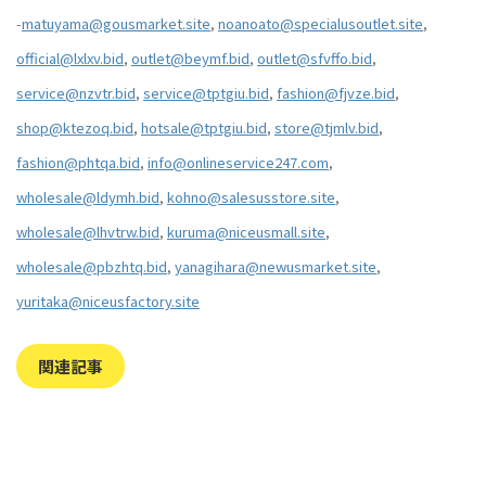
-
matuyama@gousmarket.site
,
noanoato@specialusoutlet.site
,
official@lxlxv.bid
,
outlet@beymf.bid
,
outlet@sfvffo.bid
,
service@nzvtr.bid
,
service@tptgiu.bid
,
fashion@fjvze.bid
,
shop@ktezoq.bid
,
hotsale@tptgiu.bid
,
store@tjmlv.bid
,
fashion@phtqa.bid
,
info@onlineservice247.com
,
wholesale@ldymh.bid
,
kohno@salesusstore.site
,
wholesale@lhvtrw.bid
,
kuruma@niceusmall.site
,
wholesale@pbzhtq.bid
,
yanagihara@newusmarket.site
,
yuritaka@niceusfactory.site
関連記事