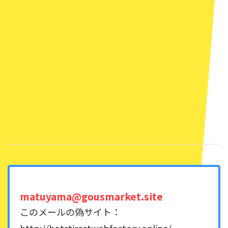
matuyama@gousmarket.site
このメールの偽サイト：
http://hotstirestwebfactory.online/