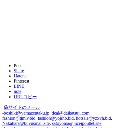
Post
Share
Hatena
Pinterest
LINE
note
URLコピー
-
偽サイトのメール
-
boshiki@yamazentaku.jp
,
deal@daikatsuji.com
,
fashion@tjmlv.bid
,
fashion@yojrhb.bid
,
hotsale@yzxvh.bid
,
Nakahara@buyusmall.site
,
satoyoma@nicejpoutlet.site
,