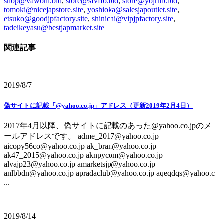
shop@vawoni.bid
,
store@sfvffo.bid
,
store@yojrhb.bid
,
tomoki@nicejapstore.site
,
yoshioka@salesjapoutlet.site
,
etsuko@goodjpfactory.site
,
shinichi@vipjpfactory.site
,
tadeikeyasu@bestjapmarket.site
関連記事
2019/8/7
偽サイトに記載「@yahoo.co.jp」アドレス（更新2019年2月4日）
2017年4月以降、偽サイトに記載のあった@yahoo.co.jpのメ
ールアドレスです。 adme_2017@yahoo.co.jp
aicopy56co@yahoo.co.jp ak_bran@yahoo.co.jp
ak47_2015@yahoo.co.jp aknpycom@yahoo.co.jp
alvajp23@yahoo.co.jp amarketsjp@yahoo.co.jp
anlbbdn@yahoo.co.jp apradaclub@yahoo.co.jp aqeqdqs@yahoo.c
...
2019/8/14