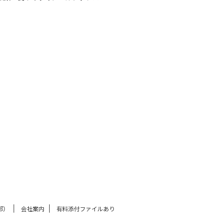
部）
会社案内
有料添付ファイルあり