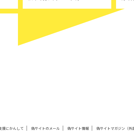
025/1/30
支援にかんして
偽サイトのメール
偽サイト情報
偽サイトマガジン（外