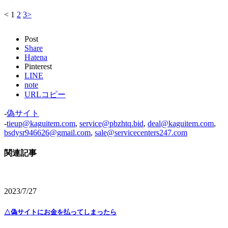
<
1
2
3
>
Post
Share
Hatena
Pinterest
LINE
note
URLコピー
-
偽サイト
-
tieup@kaguitem.com
,
service@pbzhtq.bid
,
deal@kaguitem.com
,
bsdysr946626@gmail.com
,
sale@servicecenters247.com
関連記事
2023/7/27
△偽サイトにお金を払ってしまったら