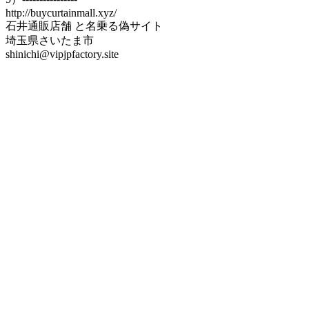
http://buycurtainmall.xyz/
石井通販店舗 と名乗る偽サイト
埼玉県さいたま市
shinichi@vipjpfactory.site