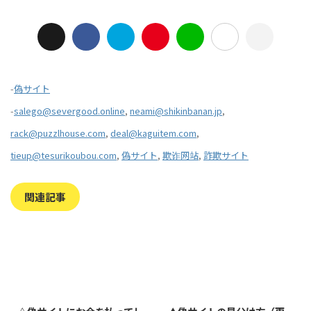
-
偽サイト
-
salego@severgood.online
,
neami@shikinbanan.jp
,
rack@puzzlhouse.com
,
deal@kaguitem.com
,
tieup@tesurikoubou.com
,
偽サイト
,
欺诈网站
,
詐欺サイト
関連記事
2023/7/27
2022/1/11