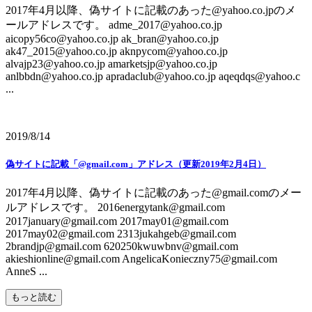
2017年4月以降、偽サイトに記載のあった@yahoo.co.jpのメ
ールアドレスです。 adme_2017@yahoo.co.jp
aicopy56co@yahoo.co.jp ak_bran@yahoo.co.jp
ak47_2015@yahoo.co.jp aknpycom@yahoo.co.jp
alvajp23@yahoo.co.jp amarketsjp@yahoo.co.jp
anlbbdn@yahoo.co.jp apradaclub@yahoo.co.jp aqeqdqs@yahoo.c
...
2019/8/14
偽サイトに記載「@gmail.com」アドレス（更新2019年2月4日）
2017年4月以降、偽サイトに記載のあった@gmail.comのメー
ルアドレスです。 2016energytank@gmail.com
2017january@gmail.com 2017may01@gmail.com
2017may02@gmail.com 2313jukahgeb@gmail.com
2brandjp@gmail.com 620250kwuwbnv@gmail.com
akieshionline@gmail.com AngelicaKonieczny75@gmail.com
AnneS ...
もっと読む