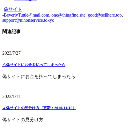
-
偽サイト
-
BeverlyTuttle@mail.com
,
one@thingfine.site
,
good@sellhere.top
,
support@nihonservice.tokyo
関連記事
2023/7/27
△偽サイトにお金を払ってしまったら
偽サイトにお金を払ってしまったら
2022/1/11
▲偽サイトの見分け方（更新：2016/11/10）
偽サイトの見分け方