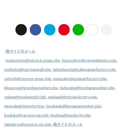
-
偽サイトのメール
-
matsumoto@service-goup.site
,
topics@ozeki-greenlemon.com
,
moikatsu@veryjapmall.site
,
takedaarata@salesjapanfactory.site
,
satoshi@service-goup.site
,
nexusako@gojapanfactory.site
,
kikazuyui@goodjapmarket.site
,
tadasuke@bestjapanonline.site
,
online@modeworld.club
,
iwakuni@hotsjapfactory.site
,
newsale@itemshot.top
,
toruhawk@buyjapanmarket.site
,
koukigo@service-vip.site
,
buybox@modecity.site
,
takelaryo@service-vip.site
,
偽サイトのメール