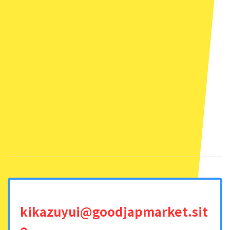
kikazuyui@goodjapmarket.sit
e