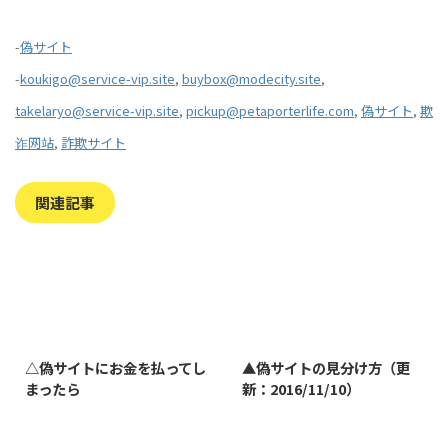
-
偽サイト
-
koukigo@service-vip.site
,
buybox@modecity.site
,
takelaryo@service-vip.site
,
pickup@petaporterlife.com
,
偽サイト
,
欺
诈网站
,
詐欺サイト
関連記事
2023/7/27
2022/1/11
△偽サイトにお金を払ってし
▲偽サイトの見分け方（更
まったら
新：2016/11/10）