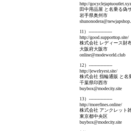
http://gocyclejaptuoutlet.xyz
田中用品屋 と名乗る偽
岩手県奥州市
shunonodera@newjapshop.s
11）----------------
http://good.supporttop.site/
株式会社 レディース財
大阪府大阪市
online@modeworld.club
12）----------------
http://jewelryest.site/
株式会社 指輪通販 と名
千葉県印西市
buybox@modecity.site
13）----------------
http://morefines.online/
株式会社 アンクレット
東京都中央区
buybox@modecity.site