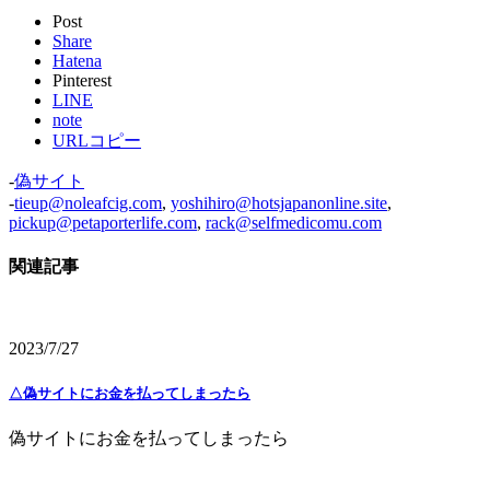
Post
Share
Hatena
Pinterest
LINE
note
URLコピー
-
偽サイト
-
tieup@noleafcig.com
,
yoshihiro@hotsjapanonline.site
,
pickup@petaporterlife.com
,
rack@selfmedicomu.com
関連記事
2023/7/27
△偽サイトにお金を払ってしまったら
偽サイトにお金を払ってしまったら