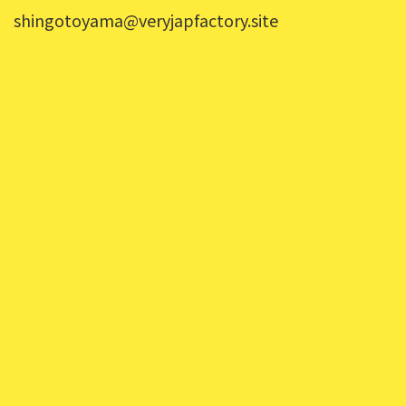
shingotoyama@veryjapfactory.site