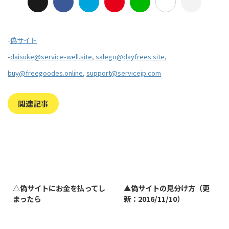
-
偽サイト
-
daisuke@service-well.site
,
salego@dayfrees.site
,
buy@freegoodes.online
,
support@servicejp.com
関連記事
2023/7/27
2022/1/11
△偽サイトにお金を払ってし
▲偽サイトの見分け方（更
まったら
新：2016/11/10）