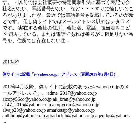
す。 ・以前では会社概要や特定商取引法に基づく表記で会
社名がない。電話番号がない。など・・・すぐに怪しいとこ
ろがありましたが、最近では電話番号も記載しているのが殆
どです。 但し偽サイトではメールアドレス以外はデタラメ
です。 実在する会社の住所、会社名、電話、担当者をコピ
ペで貼っている。または電話であれば番号が１桁足りない番
号を、住所では存在しない住 ...
2019/8/7
偽サイトに記載「@yahoo.co.jp」アドレス（更新2019年2月4日）
2017年4月以降、偽サイトに記載のあった@yahoo.co.jpのメ
ールアドレスです。 adme_2017@yahoo.co.jp
aicopy56co@yahoo.co.jp ak_bran@yahoo.co.jp
ak47_2015@yahoo.co.jp aknpycom@yahoo.co.jp
alvajp23@yahoo.co.jp amarketsjp@yahoo.co.jp
anlbbdn@yahoo.co.jp apradaclub@yahoo.co.jp aqeqdqs@yahoo.c
...