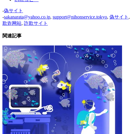
-
偽サイト
-
sakanarata@yahoo.co.jp
,
support@nihonservice.tokyo
,
偽サイト
,
欺诈网站
,
詐欺サイト
関連記事