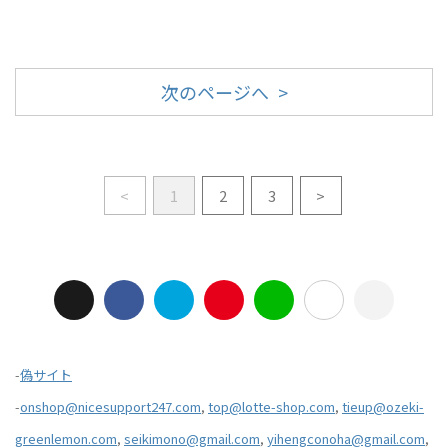
次のページへ >
<
1
2
3
>
-
偽サイト
-
onshop@nicesupport247.com
,
top@lotte-shop.com
,
tieup@ozeki-
greenlemon.com
,
seikimono@gmail.com
,
yihengconoha@gmail.com
,