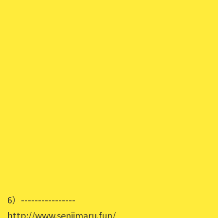
6）----------------
http://www.senjimaru.fun/