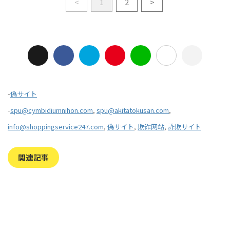
<
1
2
>
-
偽サイト
-
spu@cymbidiumnihon.com
,
spu@akitatokusan.com
,
info@shoppingservice247.com
,
偽サイト
,
欺诈网站
,
詐欺サイト
関連記事
2023/7/27
2022/1/11