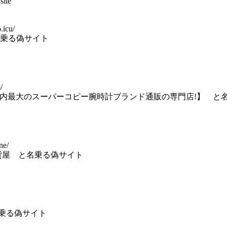
site
.icu/
乗る偽サイト
/
社 【 国内最大のスーパーコピー腕時計ブランド通販の専門店!】 
ne/
貨屋 と名乗る偽サイト
と名乗る偽サイト