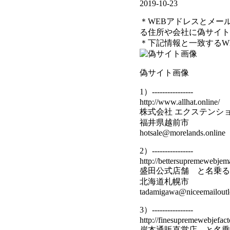
2019-10-23
＊WEBアドレスとメー
る住所や会社に偽サイト
＊下記情報と一致するW
偽サイト画像
1）----------------
http://www.allhat.online/
株式会社 エクステンシ
福井県越前市
hotsale@morelands.online
2）----------------
http://bettersupremewebjema
盛田公式店舗 と名乗る
北海道札幌市
tadamigawa@niceemailoutle
3）----------------
http://finesupremewebjefact
岸本通販直営店 と名乗