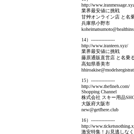
http://www.iranmessage.xy
業界最安値に挑戦
甘艸オンライン店 と名
兵庫県小野市
koheimatsumoto@healthinsu
14）----------------
http://www.iranteen.xyz/
業界最安値に挑戦
藤原通販直営店 と名乗
高知県香美市
hhiroakise@modelsregistrati
15）----------------
http://www.thefineh.com/
Shopping Channel
株式会社 スキー用品SH
大阪府大阪市
new@getfhere.club
16）----------------
http://www.ticketsnothing.x
激安特集！お見逃しなく