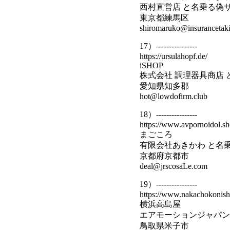
西村直営店 と名乗る偽
東京都練馬区
shiromaruko@insurancetaki
17）----------------
https://ursulahopf.de/
iSHOP
株式会社 調理器具商店
愛知県知多郡
hot@lowdofirm.club
18）----------------
https://www.avpornoidol.sh
まごころ
有限会社あきかわ と名
京都府京都市
deal@jrscosaLe.com
19）----------------
https://www.nakachokonish
横浜高島屋
エアモーションジャパン
鳥取県米子市