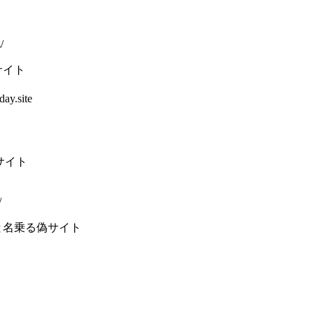
/
サイト
ay.site
偽サイト
/
と名乗る偽サイト