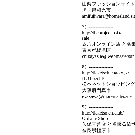
山梨ファッションサイト
埼玉県和光市
amifujiwara@homesland.sit
7）----------------
http://theproject.asia/
sale
坂爪オンライン店 と名
東京都板橋区
chikayasue@webmastersund
8）----------------
http://ticketschicago.xyz/
HOTSALE
松本ネットショッピング
大阪府門真市
eyazawa@morematter.site
9）----------------
http://ticketsmen.club/
OnLine Shop
久保直営店 と名乗る偽
奈良県橿原市