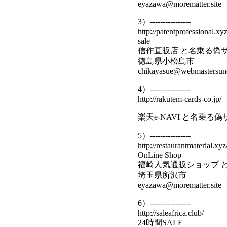
eyazawa@morematter.site
3）----------------
http://patentprofessional.xyz
sale
信作直販店 と名乗る偽
徳島県小松島市
chikayasue@webmastersund
4）----------------
http://rakutem-cards-co.jp/
楽天e-NAVI と名乗る
5）----------------
http://restaurantmaterial.xyz
OnLine Shop
福崎人気通販ショップ 
埼玉県所沢市
eyazawa@morematter.site
6）----------------
http://saleafrica.club/
24時間SALE