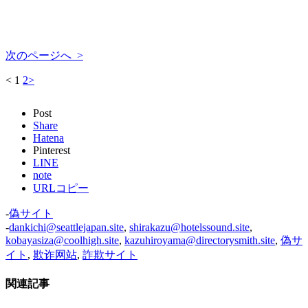
次のページへ >
<
1
2
>
Post
Share
Hatena
Pinterest
LINE
note
URLコピー
-
偽サイト
-
dankichi@seattlejapan.site
,
shirakazu@hotelssound.site
,
kobayasiza@coolhigh.site
,
kazuhiroyama@directorysmith.site
,
偽サ
イト
,
欺诈网站
,
詐欺サイト
関連記事