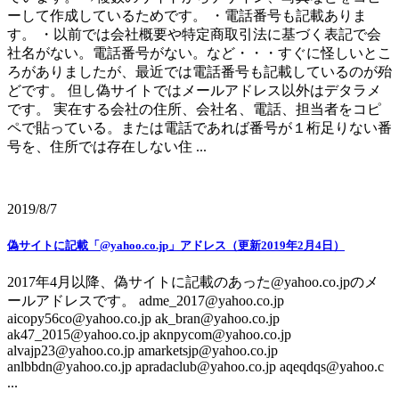
ーして作成しているためです。 ・電話番号も記載ありま
す。 ・以前では会社概要や特定商取引法に基づく表記で会
社名がない。電話番号がない。など・・・すぐに怪しいとこ
ろがありましたが、最近では電話番号も記載しているのが殆
どです。 但し偽サイトではメールアドレス以外はデタラメ
です。 実在する会社の住所、会社名、電話、担当者をコピ
ペで貼っている。または電話であれば番号が１桁足りない番
号を、住所では存在しない住 ...
2019/8/7
偽サイトに記載「@yahoo.co.jp」アドレス（更新2019年2月4日）
2017年4月以降、偽サイトに記載のあった@yahoo.co.jpのメ
ールアドレスです。 adme_2017@yahoo.co.jp
aicopy56co@yahoo.co.jp ak_bran@yahoo.co.jp
ak47_2015@yahoo.co.jp aknpycom@yahoo.co.jp
alvajp23@yahoo.co.jp amarketsjp@yahoo.co.jp
anlbbdn@yahoo.co.jp apradaclub@yahoo.co.jp aqeqdqs@yahoo.c
...