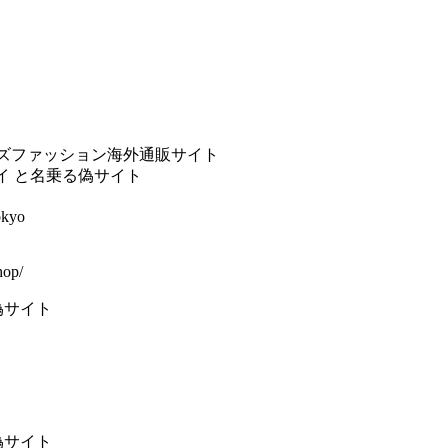
＆メンズファッション海外通販サイト
イ と名乗る偽サイト
okyo
hop/
偽サイト
偽サイト