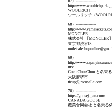
67）----------------
http://www.woolrichparkaj
WOOLRICH
ウールリッチ（WOOLR
68）----------------
http://www.yamajackets.co
MONCLER
株式会社 【MONCLE
東京都渋谷区
outletsaleshoponline@gmai
69）----------------
http://www.zapmyinsurance
ursa
Coco ChouChou と名
大阪府堺市
tieup@jrscosaLe.com
70）----------------
https://goosejapan.com/
CANADA GOOSE
薇美合同会社 と名乗る