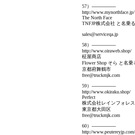
57）----------------
http://www.mynorthface.jp/
The North Face
TNFJP株式会社 と名乗
sales@serviceqa.jp
58）----------------
http://www.oiraweb.shop/
柾屋商店
Flower Shop そら と
京都府舞鶴市
free@truckmjk.com
59）----------------
http://www.okiraku.shop/
Perfect
株式会社レインフォレス
東京都大田区
free@truckmjk.com
60）----------------
http://www.peutereyjp.com/