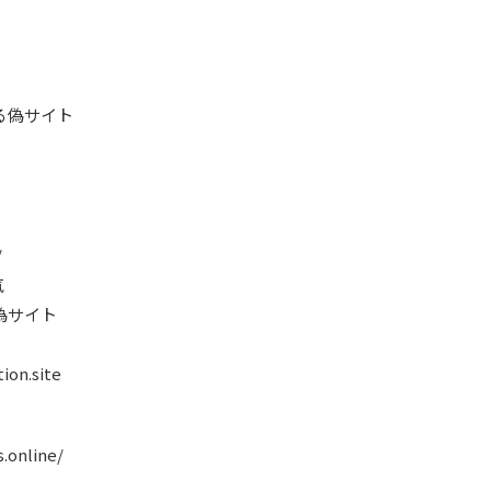
る偽サイト
/
気
偽サイト
ion.site
.online/