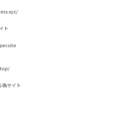
less.xyz/
イト
er.site
.top/
る偽サイト