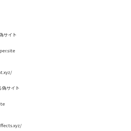
る偽サイト
er.site
t.xyz/
る偽サイト
ite
fects.xyz/