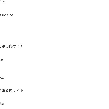
イト
sic.site
名乗る偽サイト
te
yz/
名乗る偽サイト
ite