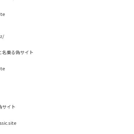
ite
z/
と名乗る偽サイト
ite
偽サイト
sic.site