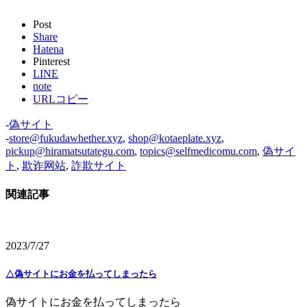
Post
Share
Hatena
Pinterest
LINE
note
URLコピー
-
偽サイト
-
store@fukudawhether.xyz
,
shop@kotaeplate.xyz
,
pickup@hiramatsutategu.com
,
topics@selfmedicomu.com
,
偽サイ
ト
,
欺诈网站
,
詐欺サイト
関連記事
2023/7/27
△偽サイトにお金を払ってしまったら
偽サイトにお金を払ってしまったら