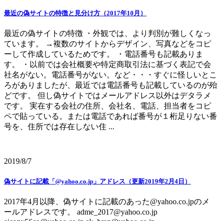
最近の偽サイトの特徴と見分け方（2017年10月）
最近の偽サイトの特徴 ・外観では、より判別が難しくなっ
ています。 →複数のサイトからデザイン、写真などをコピ
ーして作成しているためです。 ・電話番号も記載ありま
す。 ・以前では会社概要や特定商取引法に基づく表記で会
社名がない。電話番号がない。など・・・すぐに怪しいとこ
ろがありましたが、最近では電話番号も記載しているのが殆
どです。 但し偽サイトではメールアドレス以外はデタラメ
です。 実在する会社の住所、会社名、電話、担当者をコピ
ペで貼っている。または電話であれば番号が１桁足りない番
号を、住所では存在しない住 ...
2019/8/7
偽サイトに記載「@yahoo.co.jp」アドレス（更新2019年2月4日）
2017年4月以降、偽サイトに記載のあった@yahoo.co.jpのメ
ールアドレスです。 adme_2017@yahoo.co.jp