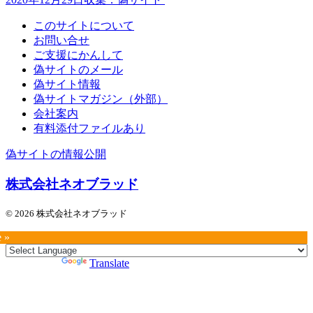
このサイトについて
お問い合せ
ご支援にかんして
偽サイトのメール
偽サイト情報
偽サイトマガジン（外部）
会社案内
有料添付ファイルあり
偽サイトの情報公開
株式会社ネオブラッド
© 2026 株式会社ネオブラッド
e »
Powered by
Translate