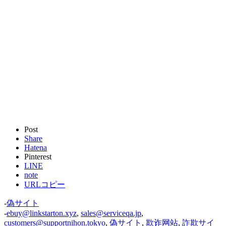
Post
Share
Hatena
Pinterest
LINE
note
URLコピー
-
偽サイト
-
ebuy@linkstarton.xyz
,
sales@serviceqa.jp
,
customers@supportnihon.tokyo
,
偽サイト
,
欺诈网站
,
詐欺サイ