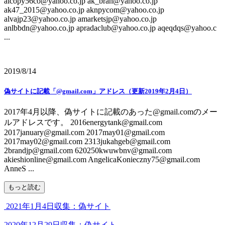
aicopy56co@yahoo.co.jp ak_bran@yahoo.co.jp
ak47_2015@yahoo.co.jp aknpycom@yahoo.co.jp
alvajp23@yahoo.co.jp amarketsjp@yahoo.co.jp
anlbbdn@yahoo.co.jp apradaclub@yahoo.co.jp aqeqdqs@yahoo.c
...
2019/8/14
偽サイトに記載「@gmail.com」アドレス（更新2019年2月4日）
2017年4月以降、偽サイトに記載のあった@gmail.comのメー
ルアドレスです。 2016energytank@gmail.com
2017january@gmail.com 2017may01@gmail.com
2017may02@gmail.com 2313jukahgeb@gmail.com
2brandjp@gmail.com 620250kwuwbnv@gmail.com
akieshionline@gmail.com AngelicaKonieczny75@gmail.com
AnneS ...
もっと読む
2021年1月4日収集：偽サイト
2020年12月29日収集：偽サイト