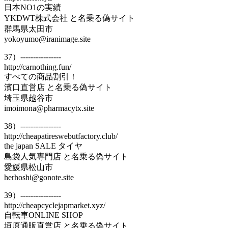
日本NO1の実績
YKDWT株式会社 と名乗る偽サイト
群馬県太田市
yokoyumo@iranimage.site
37）----------------
http://carnothing.fun/
すべての商品割引！
濱口直営店 と名乗る偽サイト
埼玉県越谷市
imoimona@pharmacytx.site
38）----------------
http://cheapatireswebutfactory.club/
the japan SALE タイヤ
島袋人気専門店 と名乗る偽サイト
愛媛県松山市
herhoshi@gonote.site
39）----------------
http://cheapcyclejapmarket.xyz/
自転車ONLINE SHOP
垣原通販直営店 と名乗る偽サイト