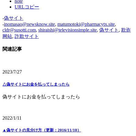
note
URLコピー
-
偽サイト
-
inomasao@newsknow.site
,
matumotoki@pharmacytx.site
,
cldr@susotti.com
,
shiraishi@televisionsimple.site
,
偽サイト
,
欺诈
网站
,
詐欺サイト
関連記事
2023/7/27
△偽サイトにお金を払ってしまったら
偽サイトにお金を払ってしまったら
2022/1/11
▲偽サイトの見分け方（更新：2016/11/10）