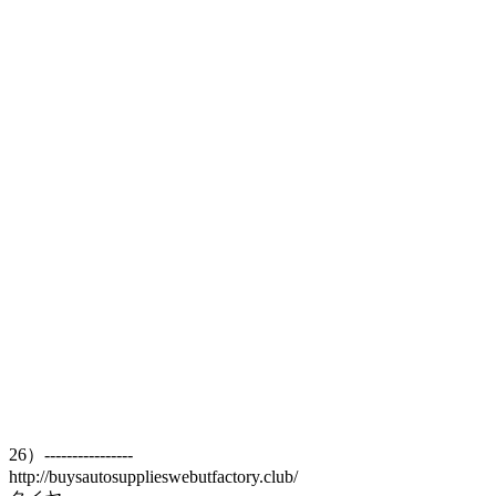
26）----------------
http://buysautosupplieswebutfactory.club/