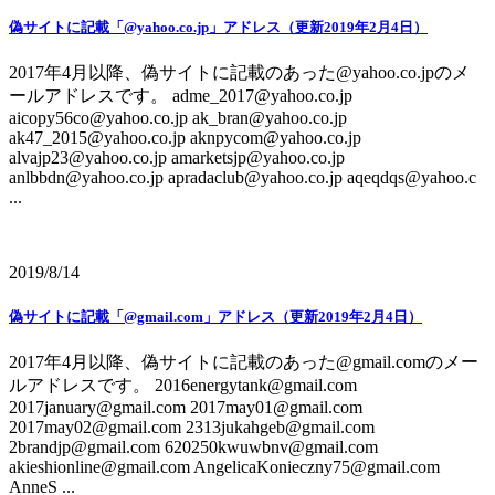
偽サイトに記載「@yahoo.co.jp」アドレス（更新2019年2月4日）
2017年4月以降、偽サイトに記載のあった@yahoo.co.jpのメ
ールアドレスです。 adme_2017@yahoo.co.jp
aicopy56co@yahoo.co.jp ak_bran@yahoo.co.jp
ak47_2015@yahoo.co.jp aknpycom@yahoo.co.jp
alvajp23@yahoo.co.jp amarketsjp@yahoo.co.jp
anlbbdn@yahoo.co.jp apradaclub@yahoo.co.jp aqeqdqs@yahoo.c
...
2019/8/14
偽サイトに記載「@gmail.com」アドレス（更新2019年2月4日）
2017年4月以降、偽サイトに記載のあった@gmail.comのメー
ルアドレスです。 2016energytank@gmail.com
2017january@gmail.com 2017may01@gmail.com
2017may02@gmail.com 2313jukahgeb@gmail.com
2brandjp@gmail.com 620250kwuwbnv@gmail.com
akieshionline@gmail.com AngelicaKonieczny75@gmail.com
AnneS ...