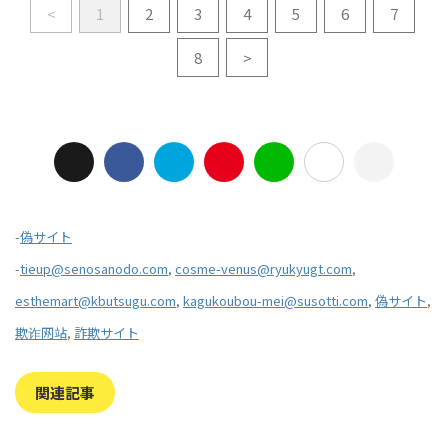
<
1
2
3
4
5
6
7
8
>
-
偽サイト
-
tieup@senosanodo.com
,
cosme-venus@ryukyugt.com
,
esthemart@kbutsugu.com
,
kagukoubou-mei@susotti.com
,
偽サイト
,
欺诈网站
,
詐欺サイト
関連記事